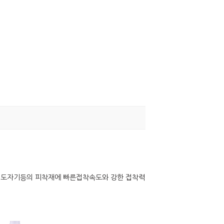
플라스틱, 도자기등의 피착재에 빠른접착속도와 강한 접착력