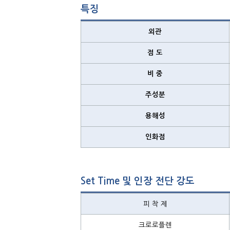
특징
외관
점 도
비 중
주성분
용해성
인화점
Set Time 및 인장 전단 강도
피 착 제
크로로플렌