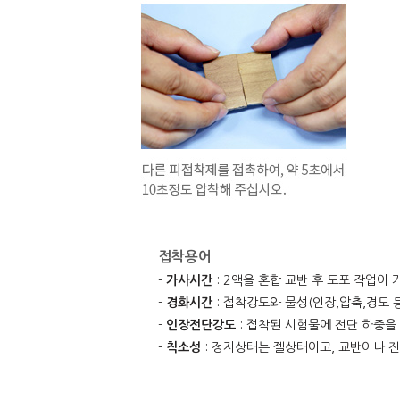
접착용어
-
가사시간
: 2액을 혼합 교반 후 도포 작업이
-
경화시간
: 접착강도와 물성(인장,압축,경도 
-
인장전단강도
: 접착된 시험물에 전단 하중을
-
칙소성
: 정지상태는 젤상태이고, 교반이나 