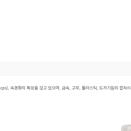
 ~ 3cps), 속경화의 특징을 갖고 있으며, 금속, 고무, 플라스틱, 도자기등의