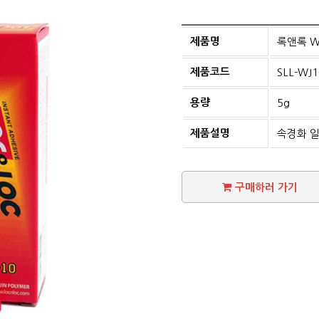
제품명
록앤록 W
제품코드
SLL-WJ1
용량
5g
제품설명
속경화 
구매하러 가기