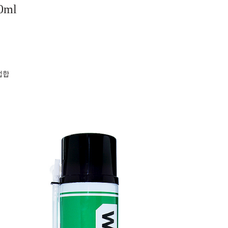
0ml
접합