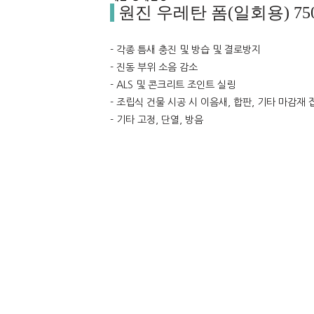
원진 우레탄 폼(일회용) 75
- 각종 틈새 충진 및 방습 및 결로방지
- 진동 부위 소음 감소
- ALS 및 콘크리트 조인트 실링
- 조립식 건물 시공 시 이음새, 합판, 기타 마감재 
- 기타 고정, 단열, 방음