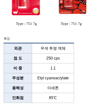
Type : 751 7g
Type : 751 7g
특징
외관
무색 투명 액체
점 도
250 cps
비 중
1.1
주성분
Etyl cyanoacrylate
용해성
아세톤
인화점
85℃