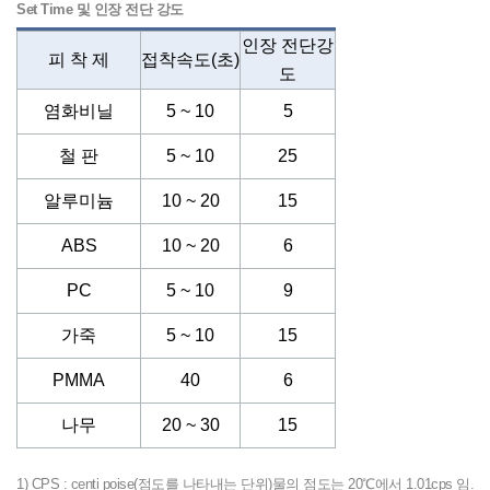
Set Time 및 인장 전단 강도
인장 전단강
피 착 제
접착속도(초)
도
염화비닐
5 ~ 10
5
철 판
5 ~ 10
25
알루미늄
10 ~ 20
15
ABS
10 ~ 20
6
PC
5 ~ 10
9
가죽
5 ~ 10
15
PMMA
40
6
나무
20 ~ 30
15
1) CPS : centi poise(점도를 나타내는 단위)물의 점도는 20℃에서 1.01cps 임.